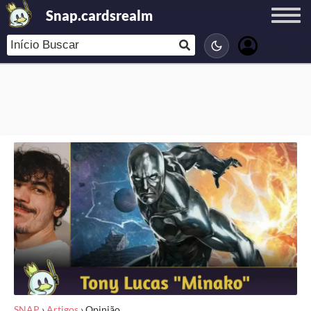
Snap.cardsrealm
SNAP
›
Artigos
›
Opinião