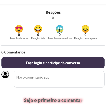
Reações
0
0
0
0
0
Reação de amor
Reação feliz
Reação assustadora
Reação de antipatia
0
Comentários
Faça login e participe da conversa
Seja o primeiro a comentar