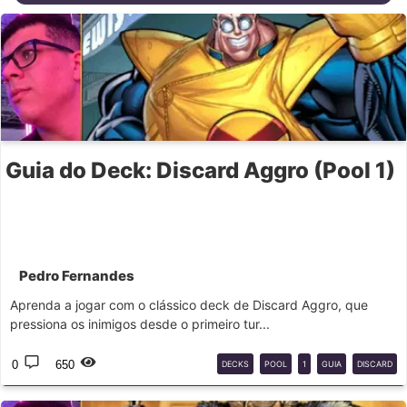
Guia do Deck: Discard Aggro (Pool 1)
Pedro Fernandes
Aprenda a jogar com o clássico deck de Discard Aggro, que
pressiona os inimigos desde o primeiro tur...
0
650
DECKS
POOL
1
GUIA
DISCARD
AGGRO
DECKS
SNAP