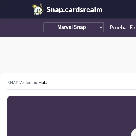
Snap.cardsrealm
Prueba
Fo
SNAP
/
Artículos
/
Hela