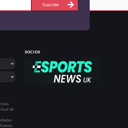
Suscribir
SOCIOS
tivas
ctual de
iedades
t Games.