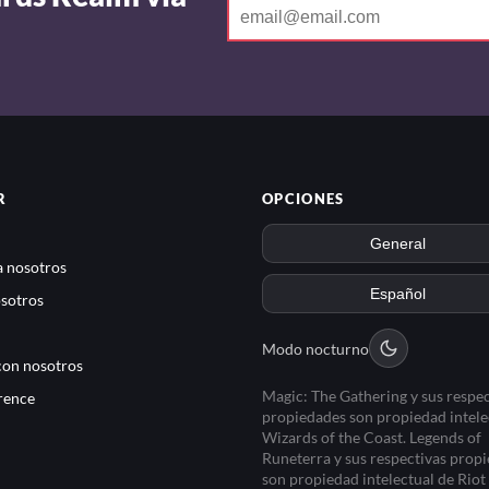
R
OPCIONES
 nosotros
sotros
Modo nocturno
con nosotros
Magic: The Gathering y sus respec
rence
propiedades son propiedad intele
Wizards of the Coast. Legends of
Runeterra y sus respectivas prop
son propiedad intelectual de Rio